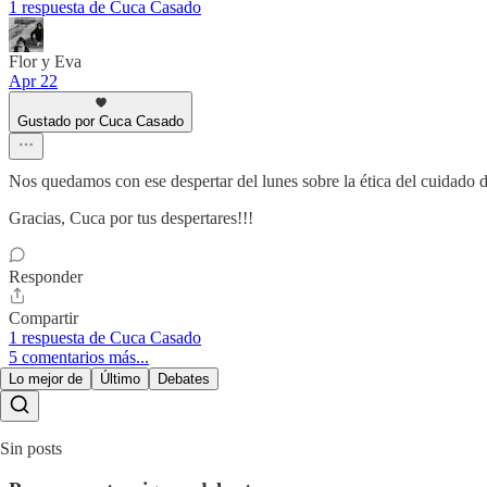
1 respuesta de Cuca Casado
Flor y Eva
Apr 22
Gustado por Cuca Casado
Nos quedamos con ese despertar del lunes sobre la ética del cuidado de 
Gracias, Cuca por tus despertares!!!
Responder
Compartir
1 respuesta de Cuca Casado
5 comentarios más...
Lo mejor de
Último
Debates
Sin posts