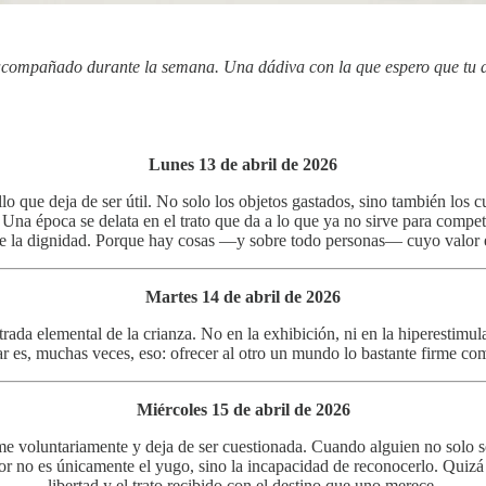
n acompañado durante la semana. Una dádiva con la que espero que t
Lunes 13 de abril de 2026
que deja de ser útil. No solo los objetos gastados, sino también los cu
Una época se delata en el trato que da a lo que ya no sirve para competir
sde la dignidad. Porque hay cosas —y sobre todo personas— cuyo valor 
Martes 14 de abril de 2026
trada elemental de la crianza. No en la exhibición, ni en la hiperestimul
ar es, muchas veces, eso: ofrecer al otro un mundo lo bastante firme co
Miércoles 15 de abril de 2026
 voluntariamente y deja de ser cuestionada. Cuando alguien no solo sop
eor no es únicamente el yugo, sino la incapacidad de reconocerlo. Quizá
libertad y el trato recibido con el destino que uno merece.