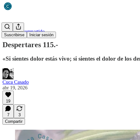
Un diario compartido
Suscribirse
Iniciar sesión
Despertares 115.-
«Si sientes dolor estás vivo; si sientes el dolor de lo
Cuca Casado
abr 19, 2026
19
7
3
Compartir