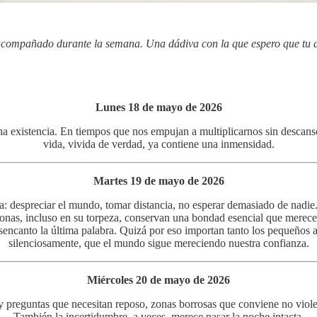
n acompañado durante la semana. Una dádiva con la que espero que t
Lunes 18 de mayo de 2026
a existencia. En tiempos que nos empujan a multiplicarnos sin descans
vida, vivida de verdad, ya contiene una inmensidad.
Martes 19 de mayo de 2026
a: despreciar el mundo, tomar distancia, no esperar demasiado de nadie
rsonas, incluso en su torpeza, conservan una bondad esencial que merec
desencanto la última palabra. Quizá por eso importan tanto los pequeños a
silenciosamente, que el mundo sigue mereciendo nuestra confianza.
Miércoles 20 de mayo de 2026
y preguntas que necesitan reposo, zonas borrosas que conviene no viole
También la incertidumbre, a veces, merece pasar la noche intacta.