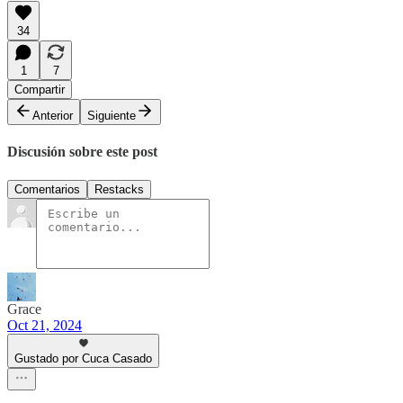
34
1
7
Compartir
Anterior
Siguiente
Discusión sobre este post
Comentarios
Restacks
Grace
Oct 21, 2024
Gustado por Cuca Casado