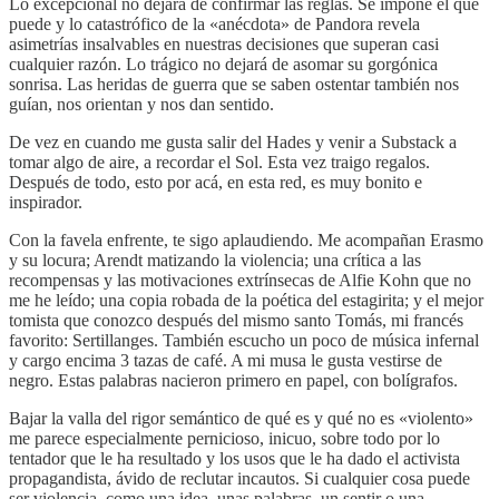
Lo excepcional no dejará de confirmar las reglas. Se impone el que
puede y lo catastrófico de la «anécdota» de Pandora revela
asimetrías insalvables en nuestras decisiones que superan casi
cualquier razón. Lo trágico no dejará de asomar su gorgónica
sonrisa. Las heridas de guerra que se saben ostentar también nos
guían, nos orientan y nos dan sentido.
De vez en cuando me gusta salir del Hades y venir a Substack a
tomar algo de aire, a recordar el Sol. Esta vez traigo regalos.
Después de todo, esto por acá, en esta red, es muy bonito e
inspirador.
Con la favela enfrente, te sigo aplaudiendo. Me acompañan Erasmo
y su locura; Arendt matizando la violencia; una crítica a las
recompensas y las motivaciones extrínsecas de Alfie Kohn que no
me he leído; una copia robada de la poética del estagirita; y el mejor
tomista que conozco después del mismo santo Tomás, mi francés
favorito: Sertillanges. También escucho un poco de música infernal
y cargo encima 3 tazas de café. A mi musa le gusta vestirse de
negro. Estas palabras nacieron primero en papel, con bolígrafos.
Bajar la valla del rigor semántico de qué es y qué no es «violento»
me parece especialmente pernicioso, inicuo, sobre todo por lo
tentador que le ha resultado y los usos que le ha dado el activista
propagandista, ávido de reclutar incautos. Si cualquier cosa puede
ser violencia, como una idea, unas palabras, un sentir o una