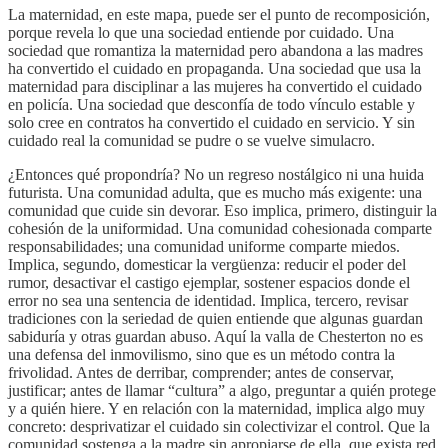
La maternidad, en este mapa, puede ser el punto de recomposición,
porque revela lo que una sociedad entiende por cuidado. Una
sociedad que romantiza la maternidad pero abandona a las madres
ha convertido el cuidado en propaganda. Una sociedad que usa la
maternidad para disciplinar a las mujeres ha convertido el cuidado
en policía. Una sociedad que desconfía de todo vínculo estable y
solo cree en contratos ha convertido el cuidado en servicio. Y sin
cuidado real la comunidad se pudre o se vuelve simulacro.
¿Entonces qué propondría? No un regreso nostálgico ni una huida
futurista. Una comunidad adulta, que es mucho más exigente: una
comunidad que cuide sin devorar. Eso implica, primero, distinguir la
cohesión de la uniformidad. Una comunidad cohesionada comparte
responsabilidades; una comunidad uniforme comparte miedos.
Implica, segundo, domesticar la vergüenza: reducir el poder del
rumor, desactivar el castigo ejemplar, sostener espacios donde el
error no sea una sentencia de identidad. Implica, tercero, revisar
tradiciones con la seriedad de quien entiende que algunas guardan
sabiduría y otras guardan abuso. Aquí la valla de Chesterton no es
una defensa del inmovilismo, sino que es un método contra la
frivolidad. Antes de derribar, comprender; antes de conservar,
justificar; antes de llamar “cultura” a algo, preguntar a quién protege
y a quién hiere. Y en relación con la maternidad, implica algo muy
concreto: desprivatizar el cuidado sin colectivizar el control. Que la
comunidad sostenga a la madre sin apropiarse de ella, que exista red