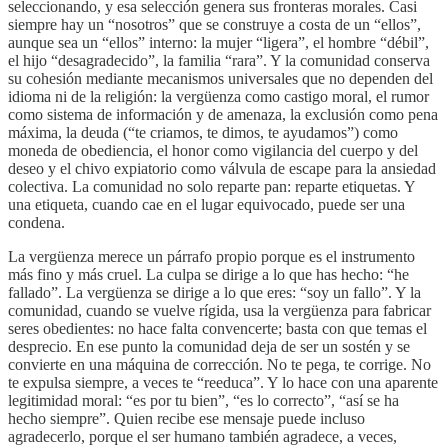
seleccionando, y esa selección genera sus fronteras morales. Casi
siempre hay un “nosotros” que se construye a costa de un “ellos”,
aunque sea un “ellos” interno: la mujer “ligera”, el hombre “débil”,
el hijo “desagradecido”, la familia “rara”. Y la comunidad conserva
su cohesión mediante mecanismos universales que no dependen del
idioma ni de la religión: la vergüenza como castigo moral, el rumor
como sistema de información y de amenaza, la exclusión como pena
máxima, la deuda (“te criamos, te dimos, te ayudamos”) como
moneda de obediencia, el honor como vigilancia del cuerpo y del
deseo y el chivo expiatorio como válvula de escape para la ansiedad
colectiva. La comunidad no solo reparte pan: reparte etiquetas. Y
una etiqueta, cuando cae en el lugar equivocado, puede ser una
condena.
La vergüenza merece un párrafo propio porque es el instrumento
más fino y más cruel. La culpa se dirige a lo que has hecho: “he
fallado”. La vergüenza se dirige a lo que eres: “soy un fallo”. Y la
comunidad, cuando se vuelve rígida, usa la vergüenza para fabricar
seres obedientes: no hace falta convencerte; basta con que temas el
desprecio. En ese punto la comunidad deja de ser un sostén y se
convierte en una máquina de corrección. No te pega, te corrige. No
te expulsa siempre, a veces te “reeduca”. Y lo hace con una aparente
legitimidad moral: “es por tu bien”, “es lo correcto”, “así se ha
hecho siempre”. Quien recibe ese mensaje puede incluso
agradecerlo, porque el ser humano también agradece, a veces,