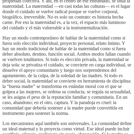
propiedad colectiva. Y ahí, en el centro de ese entramado, se sitúa la
maternidad. La maternidad —en casi todas las culturas— es el lugar
donde el cuidado se vuelve radical porque se vuelve corporal,
biográfico, irreversible. No es solo un contrato: es historia hecha
carne. Por eso la maternidad es, a la vez, el espacio más luminoso
del cuidado y el más vulnerable a la instrumentalización.
Hay un modo contemporáneo de hablar de la maternidad como si
fuera solo elección individual, proyecto personal, relato íntimo. Y
hay un modo tradicional de hablar de la maternidad como si fuera
deber absoluto, destino, función social. Ambos modos fallan cuando
se vuelven totalitarios. Si todo es elección privada, la maternidad se
deja sola: se privatiza el cuidado, se convierte en carga individual, se
disuelve el apoyo comunitario y luego nos sorprendemos del
agotamiento, de la culpa, de la soledad de las madres. Si todo es
deber social, la maternidad se convierte en herramienta de disciplina:
la “buena madre” se transforma en estándar moral con el que se
golpea a las mujeres, se ordena su conducta, se regula su sexualidad,
se les asigna el peso de la reputación familiar y comunitaria. En un
caso, abandono; en el otro, captura. Y la paradoja es cruel: la
comunidad que debería sostener a la madre puede convertirla en
instrumento para sostener la norma.
Los mecanismos aquí también son universales. La comunidad define
un ideal maternal y lo proyecta como virtud. Ese ideal puede incluir