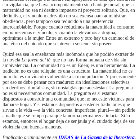
sin vigilancia, que haya acompañamiento sin chantaje moral, que la
maternidad no sea ni destino impuesto ni proyecto solitario. Que, en
definitiva, el vínculo madre-hijo no sea excusa para administrar
obediencia, pero tampoco sea reducido a una preferencia
intercambiable. Porque cuando reducimos la maternidad a consumo,
empobrecemos el vínculo; y cuando la elevamos a dogma,
oprimimos a la mujer. Entre un extremo y otro hay un camino: el de
una ética del cuidado que se atreve a sostener sin poseer.
Quizá esa sea la enseñanza más incómoda que he podido extraer de
la novela
La joven del té
: que no hay forma humana de vida sin
ambivalencia. La comunidad no es un Edén; es una herramienta. La
tradición no es una reliquia; es una estructura. La maternidad no es
un mito; es un vínculo vulnerable a la manipulación. Y precisamente
por eso se debe pensar con madurez: sin idealizaciones selectivas,
sin derribos triunfalistas, sin nostalgias que anestesian. La pregunta
no es si necesitamos comunidad. La pregunta es si estamos
dispuestos a construir una comunidad que no necesite víctimas para
llamarse hogar. Y si estamos dispuestos a sostener tradiciones que
sirvan a la vida —a la vida concreta, imperfecta, plural— sin pedirle
a nadie que se rompa para que la norma permanezca intacta. Si lo
estamos, entonces el hogar deja de ser jaula y el cuidado deja de ser
violencia con buenas maneras.
Publicado originalmente en
IDEAS de La Gaceta de la Iberosfera
.