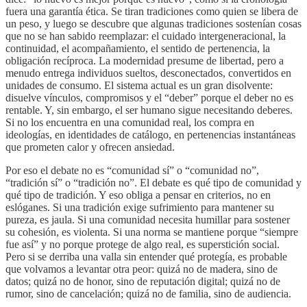
fuera una garantía ética. Se tiran tradiciones como quien se libera de
un peso, y luego se descubre que algunas tradiciones sostenían cosas
que no se han sabido reemplazar: el cuidado intergeneracional, la
continuidad, el acompañamiento, el sentido de pertenencia, la
obligación recíproca. La modernidad presume de libertad, pero a
menudo entrega individuos sueltos, desconectados, convertidos en
unidades de consumo. El sistema actual es un gran disolvente:
disuelve vínculos, compromisos y el “deber” porque el deber no es
rentable. Y, sin embargo, el ser humano sigue necesitando deberes.
Si no los encuentra en una comunidad real, los compra en
ideologías, en identidades de catálogo, en pertenencias instantáneas
que prometen calor y ofrecen ansiedad.
Por eso el debate no es “comunidad sí” o “comunidad no”,
“tradición sí” o “tradición no”. El debate es qué tipo de comunidad y
qué tipo de tradición. Y eso obliga a pensar en criterios, no en
eslóganes. Si una tradición exige sufrimiento para mantener su
pureza, es jaula. Si una comunidad necesita humillar para sostener
su cohesión, es violenta. Si una norma se mantiene porque “siempre
fue así” y no porque protege de algo real, es superstición social.
Pero si se derriba una valla sin entender qué protegía, es probable
que volvamos a levantar otra peor: quizá no de madera, sino de
datos; quizá no de honor, sino de reputación digital; quizá no de
rumor, sino de cancelación; quizá no de familia, sino de audiencia.