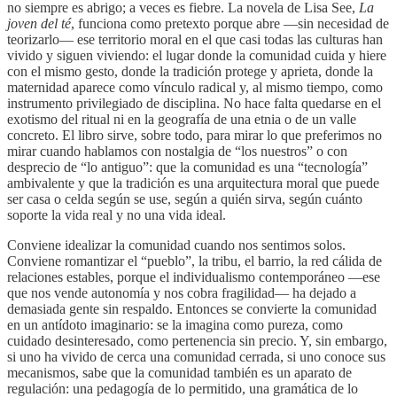
no siempre es abrigo; a veces es fiebre. La novela de Lisa See,
La
joven del té
, funciona como pretexto porque abre —sin necesidad de
teorizarlo— ese territorio moral en el que casi todas las culturas han
vivido y siguen viviendo: el lugar donde la comunidad cuida y hiere
con el mismo gesto, donde la tradición protege y aprieta, donde la
maternidad aparece como vínculo radical y, al mismo tiempo, como
instrumento privilegiado de disciplina. No hace falta quedarse en el
exotismo del ritual ni en la geografía de una etnia o de un valle
concreto. El libro sirve, sobre todo, para mirar lo que preferimos no
mirar cuando hablamos con nostalgia de “los nuestros” o con
desprecio de “lo antiguo”: que la comunidad es una “tecnología”
ambivalente y que la tradición es una arquitectura moral que puede
ser casa o celda según se use, según a quién sirva, según cuánto
soporte la vida real y no una vida ideal.
Conviene idealizar la comunidad cuando nos sentimos solos.
Conviene romantizar el “pueblo”, la tribu, el barrio, la red cálida de
relaciones estables, porque el individualismo contemporáneo —ese
que nos vende autonomía y nos cobra fragilidad— ha dejado a
demasiada gente sin respaldo. Entonces se convierte la comunidad
en un antídoto imaginario: se la imagina como pureza, como
cuidado desinteresado, como pertenencia sin precio. Y, sin embargo,
si uno ha vivido de cerca una comunidad cerrada, si uno conoce sus
mecanismos, sabe que la comunidad también es un aparato de
regulación: una pedagogía de lo permitido, una gramática de lo