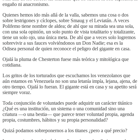
engaño ni anacronismo.
Quienes hemos ido más allá de la valla, sabemos una cosa o dos
sobre lestrigones y cíclopes, sobre Smaug y el Leviatán. A veces
Polifemo tiene nombre de aldea; de ahí que su mirada sea una sola,
con una sola opinión, un solo punto de vista totalitario y totalizante,
tiene un solo ojo, una única meta. De ahí que a veces solo logremos
sobrevivir a sus fauces volviéndonos un Don Nadie; esa es la
Odisea personal de quien reconoce el peligro del gigante en casa.
Ojalá la pluma de Chesterton fuese más teórica y mitológica que
cotidiana.
Los gritos de los torturados que escuchamos los venezolanos que
aún estamos en Venezuela no son una letanía impía, lejana, ajena, de
otro tiempo. Ojalá lo fueran. El gigante está en casa y su apetito será
siempre voraz.
Toda conjunción de voluntades puede adquirir un carácter titánico
¿Qué es una institución, un sistema o una comunidad sino una
criatura —o una bestia— que parece tener voluntad propia, agenda
propia, costumbres, hábitos y su propia personalidad?
Quizá podamos sobreponernos a los titanes ¿pero a qué precio?