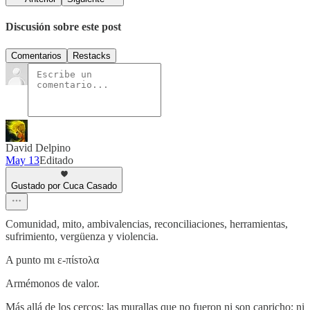
Discusión sobre este post
Comentarios
Restacks
David Delpino
May 13
Editado
Gustado por Cuca Casado
Comunidad, mito, ambivalencias, reconciliaciones, herramientas,
sufrimiento, vergüenza y violencia.
A punto mι ε-πίsτολα
Armémonos de valor.
Más allá de los cercos: las murallas que no fueron ni son capricho; ni