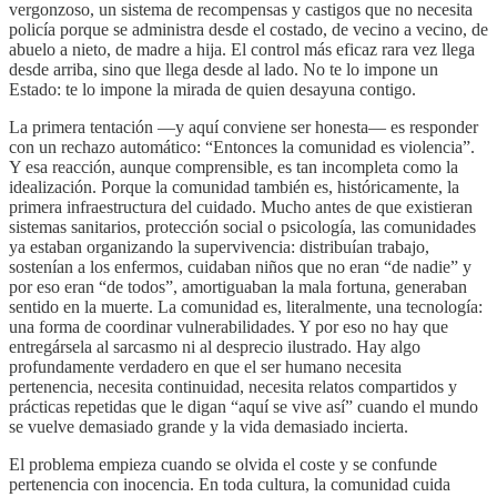
vergonzoso, un sistema de recompensas y castigos que no necesita
policía porque se administra desde el costado, de vecino a vecino, de
abuelo a nieto, de madre a hija. El control más eficaz rara vez llega
desde arriba, sino que llega desde al lado. No te lo impone un
Estado: te lo impone la mirada de quien desayuna contigo.
La primera tentación —y aquí conviene ser honesta— es responder
con un rechazo automático: “Entonces la comunidad es violencia”.
Y esa reacción, aunque comprensible, es tan incompleta como la
idealización. Porque la comunidad también es, históricamente, la
primera infraestructura del cuidado. Mucho antes de que existieran
sistemas sanitarios, protección social o psicología, las comunidades
ya estaban organizando la supervivencia: distribuían trabajo,
sostenían a los enfermos, cuidaban niños que no eran “de nadie” y
por eso eran “de todos”, amortiguaban la mala fortuna, generaban
sentido en la muerte. La comunidad es, literalmente, una tecnología:
una forma de coordinar vulnerabilidades. Y por eso no hay que
entregársela al sarcasmo ni al desprecio ilustrado. Hay algo
profundamente verdadero en que el ser humano necesita
pertenencia, necesita continuidad, necesita relatos compartidos y
prácticas repetidas que le digan “aquí se vive así” cuando el mundo
se vuelve demasiado grande y la vida demasiado incierta.
El problema empieza cuando se olvida el coste y se confunde
pertenencia con inocencia. En toda cultura, la comunidad cuida