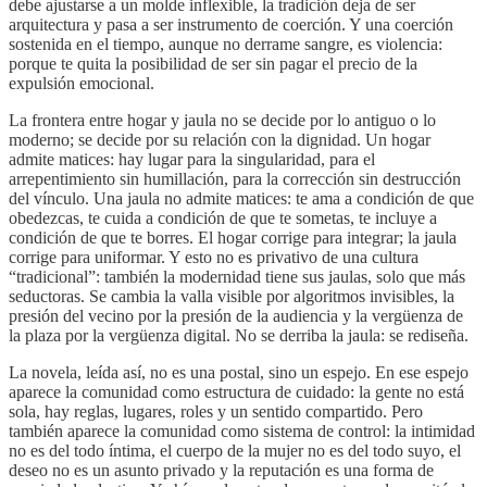
debe ajustarse a un molde inflexible, la tradición deja de ser
arquitectura y pasa a ser instrumento de coerción. Y una coerción
sostenida en el tiempo, aunque no derrame sangre, es violencia:
porque te quita la posibilidad de ser sin pagar el precio de la
expulsión emocional.
La frontera entre hogar y jaula no se decide por lo antiguo o lo
moderno; se decide por su relación con la dignidad. Un hogar
admite matices: hay lugar para la singularidad, para el
arrepentimiento sin humillación, para la corrección sin destrucción
del vínculo. Una jaula no admite matices: te ama a condición de que
obedezcas, te cuida a condición de que te sometas, te incluye a
condición de que te borres. El hogar corrige para integrar; la jaula
corrige para uniformar. Y esto no es privativo de una cultura
“tradicional”: también la modernidad tiene sus jaulas, solo que más
seductoras. Se cambia la valla visible por algoritmos invisibles, la
presión del vecino por la presión de la audiencia y la vergüenza de
la plaza por la vergüenza digital. No se derriba la jaula: se rediseña.
La novela, leída así, no es una postal, sino un espejo. En ese espejo
aparece la comunidad como estructura de cuidado: la gente no está
sola, hay reglas, lugares, roles y un sentido compartido. Pero
también aparece la comunidad como sistema de control: la intimidad
no es del todo íntima, el cuerpo de la mujer no es del todo suyo, el
deseo no es un asunto privado y la reputación es una forma de