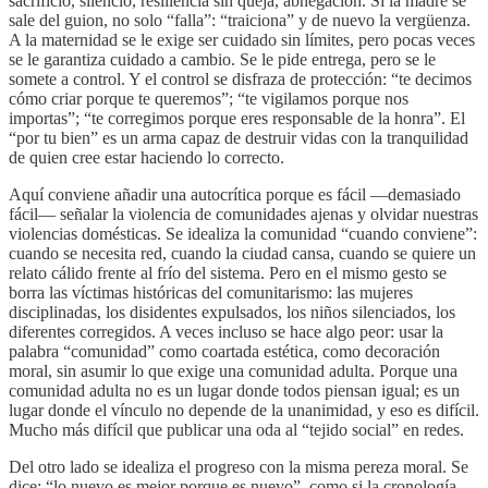
sacrificio, silencio, resiliencia sin queja, abnegación. Si la madre se
sale del guion, no solo “falla”: “traiciona” y de nuevo la vergüenza.
A la maternidad se le exige ser cuidado sin límites, pero pocas veces
se le garantiza cuidado a cambio. Se le pide entrega, pero se le
somete a control. Y el control se disfraza de protección: “te decimos
cómo criar porque te queremos”; “te vigilamos porque nos
importas”; “te corregimos porque eres responsable de la honra”. El
“por tu bien” es un arma capaz de destruir vidas con la tranquilidad
de quien cree estar haciendo lo correcto.
Aquí conviene añadir una autocrítica porque es fácil —demasiado
fácil— señalar la violencia de comunidades ajenas y olvidar nuestras
violencias domésticas. Se idealiza la comunidad “cuando conviene”:
cuando se necesita red, cuando la ciudad cansa, cuando se quiere un
relato cálido frente al frío del sistema. Pero en el mismo gesto se
borra las víctimas históricas del comunitarismo: las mujeres
disciplinadas, los disidentes expulsados, los niños silenciados, los
diferentes corregidos. A veces incluso se hace algo peor: usar la
palabra “comunidad” como coartada estética, como decoración
moral, sin asumir lo que exige una comunidad adulta. Porque una
comunidad adulta no es un lugar donde todos piensan igual; es un
lugar donde el vínculo no depende de la unanimidad, y eso es difícil.
Mucho más difícil que publicar una oda al “tejido social” en redes.
Del otro lado se idealiza el progreso con la misma pereza moral. Se
dice: “lo nuevo es mejor porque es nuevo”, como si la cronología